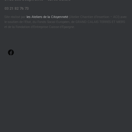
03 21 82 76 73
Site réalisé par
les Ateliers de la Citoyenneté
(Atelier Chantier d’Insertion – ACI) avec
le soutien de l’Etat, du Fonds Social Européen, de GRAND CALAIS TERRES ET MERS
et de la Fondation d’Entreprise Caisse d’Epargne.
F
A
C
E
B
O
O
K