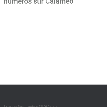
numéros sur Calaméo
8 rue des Soupirants – 62100 Calais