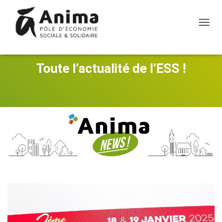
O
U
V
R
Toute l’actualité de l’ESS !
I
R
/
F
E
R
M
E
R
L
A
N
A
V