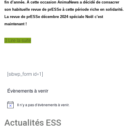
fin d’année. À cette occasion AnimaNews a décidé de consacrer
son habituelle revue de prESSe à cette période riche en solidarité.
La revue de prESSe décembre 2024 spéciale Noël c’est
maintenant !
Lire la suite
[sibwp_form id=1]
Évènements à venir
Il n’y a pas d’évènements à venir.
N
o
t
Actualités ESS
i
c
e